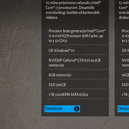
15-inčno prijenosno računalo s Intel®
17-inč
Core™ i7 procesorom. Dinamički
Core™ 
overclocking i kućište od karbonskih
overcl
vlakana.
dodava
Procesor šeste generacije Intel® Core™
Proc
i7-6700HQ Processor (6M Cache, up
i7-6
to 3.50 GHz)
to 3
OS Windows® 10
OS 
NVIDIA® GeForce® GTX 970 sa 3GB
NVID
memorije
mem
8GB memorije
16G
SSD 256GB
SSD
1TB 7200RPM SATA 6Gb/s
1TB 
Detaljnije
Detalj